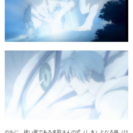
のちに、祓い屋である名取さんの式（しき）となる柊（ひ