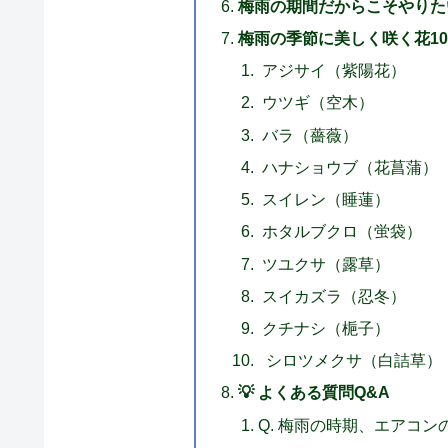
梅雨の期間だからこそやりた
梅雨の季節に美しく咲く花1
アジサイ（紫陽花）
ウツギ（空木）
バラ（薔薇）
ハナショウブ（花菖蒲）
スイレン（睡蓮）
ホタルブクロ（蛍袋）
ツユクサ（露草）
スイカズラ（忍冬）
クチナシ（梔子）
シロツメクサ（白詰草）
💡 よくある質問Q&A
Q. 梅雨の時期、エアコ