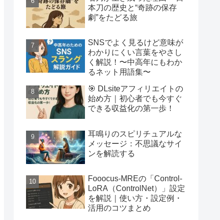
本刀の歴史と“奇跡の保存
劇”をたどる旅
SNSでよく見るけど意味が
わかりにくい言葉をやさし
く解説！〜中高年にもわか
るネット用語集〜
🎯 DLsiteアフィリエイトの
始め方｜初心者でも今すぐ
できる収益化の第一歩！
耳鳴りのスピリチュアルな
メッセージ：不思議なサイ
ンを解読する
Fooocus-MREの「Control-
LoRA（ControlNet）」設定
を解説｜使い方・設定例・
活用のコツまとめ