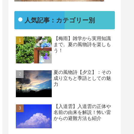
人気記事：カテゴリー別
【梅雨】雑学から実用知識
まで。夏の風物詩を楽しも
う！
夏の風物詩【夕立】：その
成り立ちと季語としての魅
力
【入道雲】入道雲の正体や
名前の由来を解説！怖い雷
からの避難方法も紹介