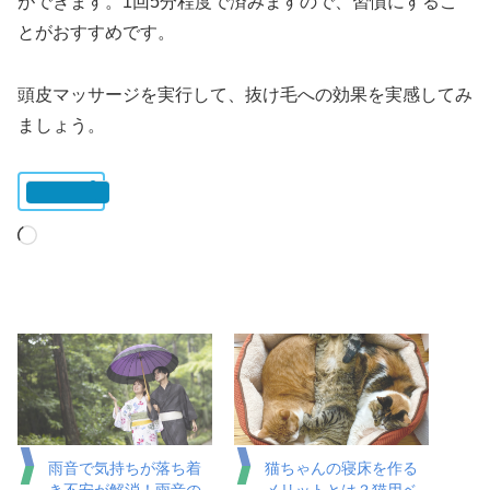
ができます。1回5分程度で済みますので、習慣にするこ
とがおすすめです。
頭皮マッサージを実行して、抜け毛への効果を実感してみ
ましょう。
いいね:
読
み
込
み
中…
雨音で気持ちが落ち着
猫ちゃんの寝床を作る
き不安が解消！雨音の
メリットとは？猫用ベ