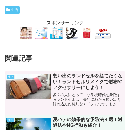
生活
スポンサーリンク
関連記事
想い出のランドセルを捨てたくな
生活
い！ランドセルリメイクで財布や
アクセサリーにしよう！
多くの人にとって、小学校時代を象徴す
るランドセルは、長年にわたる想い出を
詰め込んだ特別なアイテムです。しか
し、その使命を終えたランドセルについ
て、皆さんどのようにお考えでしょう
か。6年間もの間、一緒に時を過ごしたラ
夏バテの効果的な予防法４選！対
生活
ンドセル。そのため、小学校...
処法やNG行動も紹介！