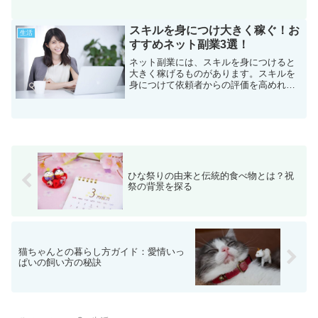
ではないでしょう 。熱中症を防ぐ最も基
本的な対策は、適切な水分補給だといわ
れています。しかし、具体的な水分補給
スキルを身につけ大きく稼ぐ！お
生活
の方法を知っている方は少...
すすめネット副業3選！
ネット副業には、スキルを身につけると
大きく稼げるものがあります。スキルを
身につけて依頼者からの評価を高めれ
ば、今の仕事を辞めても十分生活ができ
るでしょう。とはいえ、それはいったい
どんな副業なのでしょうか？それに、ス
キルはどうやって身につけた...
ひな祭りの由来と伝統的食べ物とは？祝
祭の背景を探る
猫ちゃんとの暮らし方ガイド：愛情いっ
ぱいの飼い方の秘訣