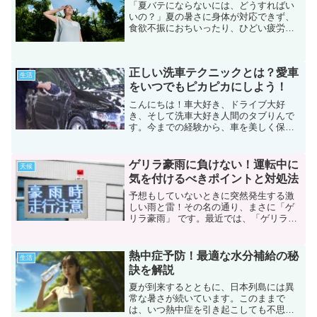
「夏バテにならないには、どうすればい
いの？」夏の暑さに身体が対応できず、
食欲不振におちいったり、ひどい疲労感
を生じさせたりする「夏バテ」。ほおっ
ておくと「熱中症」に進行する危険さえ
あります。しっかり予防して、夏バテに
正しい洗車テクニックとは？愛車
なるリスクを減らしたいで...
生活
をいつでもピカピカにしよう！
こんにちは！車大好き、ドライブ大好
き、そして洗車大好き人間のタブりんで
す。今までの経験から、車を美しく保つ
ためには正しい洗車テクニックが不可欠
だと実感しています。しかし、多くの方
は、洗車に関して誤解や懸念（けねん）
ゲリラ豪雨に負けない！運転中に
天候
を抱えているのではないでし...
気を付けるべきポイントと対処法
予想もしていないときに突然発生する激
しい雨と雷！その名の通り、まさに「ゲ
リラ豪雨」 です。最近では、「ゲリラ雷
雨」とも呼ばれていますね 。運転してい
るときに、こんな前もよく見えなくなる
ほどの雨と、耳をつんざくような雷鳴に
熱中症予防！最適な水分補給の秘
生活
遭遇したら、普通では...
訣を解説
夏が到来するとともに、日本列島には異
常な暑さが続いています。このままで
は、いつ熱中症を引き起こしても不思議