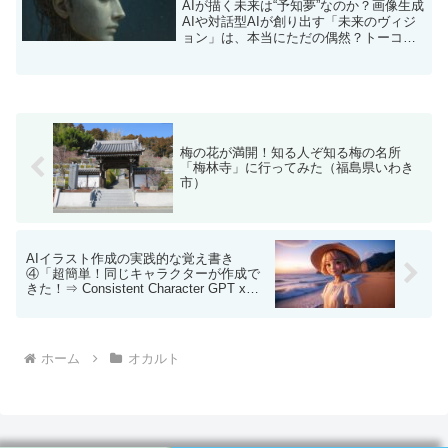
AIが描く未来は“予知夢”なのか？画像生成
AIや対話型AIが創り出す「未来のヴィジ
ョン」は、本当にただの偶然？トーコち
ゃんとオカルト博士が、シンギュラリテ
ィや予知夢の真相に迫ります。
梅の花が満開！知る人ぞ知る梅の名所
「梅林寺」に行ってみた（福島県いわき
市）
AIイラスト作成の実践的な覚え書き
④「超簡単！同じキャラクターが作成で
きた！⇒ Consistent Character GPT x
Fooocus」
ホーム
オカルト