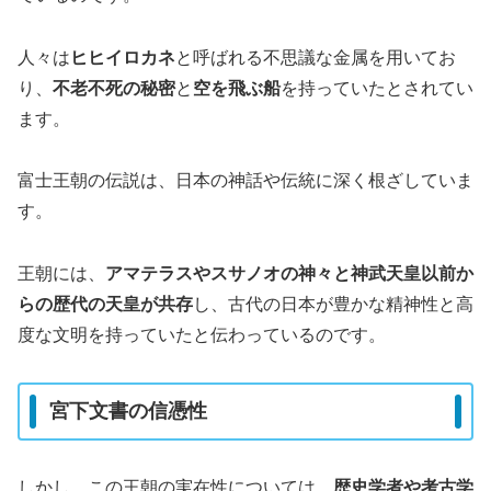
人々は
ヒヒイロカネ
と呼ばれる不思議な金属を用いてお
り、
不老不死の秘密
と
空を飛ぶ船
を持っていたとされてい
ます。
富士王朝の伝説は、日本の神話や伝統に深く根ざしていま
す。
王朝には、
アマテラスやスサノオの神々と神武天皇以前か
らの歴代の天皇が共存
し、古代の日本が豊かな精神性と高
度な文明を持っていたと伝わっているのです。
宮下文書の信憑性
しかし、この王朝の実在性については、
歴史学者や考古学