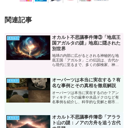
関連記事
オカルト不思議事件簿③「地底王
オカルト
国アガルタの謎」地底に隠された
別世界
地球の内部に広がるとされる神秘的な地
底王国「アガルタ」この伝説は、古代か
ら現代に至るまで、多くの探検家、神秘
主義者、そして夢見る者たちの想像力を
かきたててきました。アガルタの物語
は、科学が解明できない謎と、人類が永
オーパーツは本当に実在する？有
オカルト
遠に追い求める未知への憧れ...
名な事例とその真相を徹底解説
オーパーツは本当に実在するのか？アン
ティキティラの歯車や水晶ドクロなど有
名事例を紹介し、科学的な見解と都市伝
説的ロマンの両面から徹底解説します。
オカルト不思議事件簿⑧「アララ
オカルト
ト山の謎：ノアの方舟を追う古代