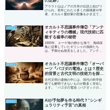
の足跡」
アララト山はノアの方舟の伝説と結びつ
けられ、長年にわたり多くの探検家や学
者、オカルト愛好家の想像をかき立てて
きました。この神秘的な山で発見される
遺物は、古代の物語と現代の探求心をど
のようにつなぎ、新たな議論を生んでい
オカルト不思議事件簿②「アンテ
オカルト
るのでしょうか？今回は、...
ィキティラの機械」現代技術に匹
敵する歯車の秘密
1900年、エーゲ海の静かな海で、海綿採
集に従事していたギリシャの漁師たち
は、予期せぬ発見をしました。アンティ
キティラ島近くの海底で、古代の難破船
が静かに横たわっているのが発見された
のです。この船は、紀元前1世紀のものと
オカルト不思議事件簿⑦「オーパ
オカルト
推定され、多くの貴重...
ーツ『バゴダの電池』とは？歴史
的背景と古代文明の技術力を探
る」
古代文明の遺物の中には、現代の科学技
術でも解明できないものが数多く存在し
ます。「バゴダの電池（バグダッドの電
池）」と呼ばれるオーバーツもその一つ
です。約2000年前のメソポタミアで発見
されたこの遺物は、古代人が電気を利用
AIが予知夢を作る時代？“シンギ
オカルト
していた可能性を示唆...
ュラリティ予言”の真相