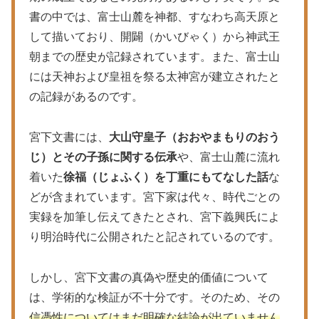
書の中では、富士山麓を神都、すなわち高天原と
して描いており、開闢（かいびゃく）から神武王
朝までの歴史が記録されています。また、富士山
には天神および皇祖を祭る太神宮が建立されたと
の記録があるのです​​​​。
宮下文書には、
大山守皇子（おおやまもりのおう
じ）とその子孫に関する伝承
や、富士山麓に流れ
着いた
徐福（じょふく）を丁重にもてなした話
な
どが含まれています。宮下家は代々、時代ごとの
実録を加筆し伝えてきたとされ、宮下義興氏によ
り明治時代に公開されたと記されているのです​​。
しかし、宮下文書の真偽や歴史的価値について
は、学術的な検証が不十分です。そのため、その
信憑性についてはまだ明確な結論が出ていません