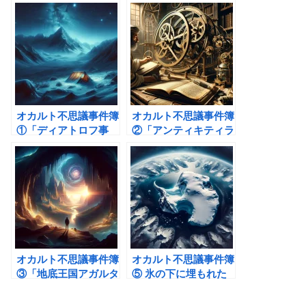
オカルト不思議事件簿
オカルト不思議事件簿
①「ディアトロフ事
②「アンティキティラ
件」謎に包まれた雪山
の機械」現代技術に匹
の悲劇
敵する歯車の秘密
オカルト不思議事件簿
オカルト不思議事件簿
③「地底王国アガルタ
⑤ 氷の下に埋もれた
の謎」地底に隠された
都市とは？南極の伝説
別世界