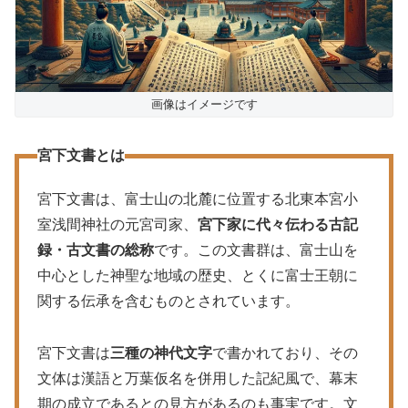
画像はイメージです
宮下文書とは
宮下文書は、富士山の北麓に位置する北東本宮小
室浅間神社の元宮司家、
宮下家に代々伝わる古記
録・古文書の総称
です。この文書群は、富士山を
中心とした神聖な地域の歴史、とくに富士王朝に
関する伝承を含むものとされています​​。
宮下文書は
三種の神代文字
で書かれており、その
文体は漢語と万葉仮名を併用した記紀風で、幕末
期の成立であるとの見方があるのも事実です。文