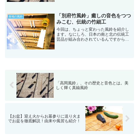
ってはなじみ深いものになっているので
すね。「高岡風鈴」も、ガラス風鈴や南
部風鈴と同じように日本人の生活に入り
「別府竹風鈴」癒しの音色をつつ
込み、暑い夏の日差しをそ...
各地の風鈴
みこむ、伝統の竹細工
今回は、ちょっと変わった風鈴を紹介し
ます。なにしろ、日本の南と北の伝統工
芸品が組み合わされているんですから。
涼しげな外観と癒やしの音色を一緒に楽
しめるぜいたくな風鈴。それが「別府竹
風鈴」なんです。南部風鈴をやさしく包
みこみ竹細工「別府竹風鈴...
「高岡風鈴」、その歴史と音色とは。美
しく輝く真鍮風鈴
【お盆】迎え火からお墓参りに送り火ま
でお盆を徹底解説！由来や風習も紹介！