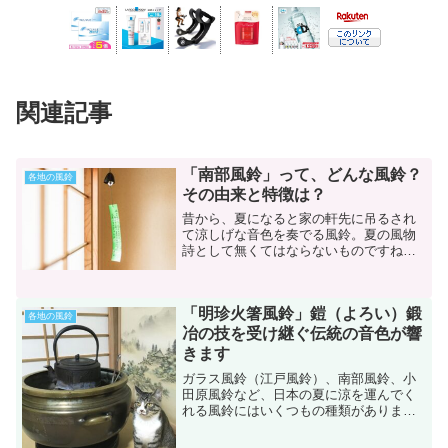
関連記事
「南部風鈴」って、どんな風鈴？
各地の風鈴
その由来と特徴は？
昔から、夏になると家の軒先に吊るされ
て涼しげな音色を奏でる風鈴。夏の風物
詩として無くてはならないものですね。
あなたが子供のころ、夏になると目にす
ることが多かったのは「ガラス風鈴」で
はありませんでしたか？明治末期にガラ
「明珍火箸風鈴」鎧（よろい）鍛
スの製法が一般に広まった...
各地の風鈴
冶の技を受け継ぐ伝統の音色が響
きます
ガラス風鈴（江戸風鈴）、南部風鈴、小
田原風鈴など、日本の夏に涼を運んでく
れる風鈴にはいくつもの種類がありま
す。その中でも今回紹介する「明珍火箸
風鈴」は、とても変わった形をしてお