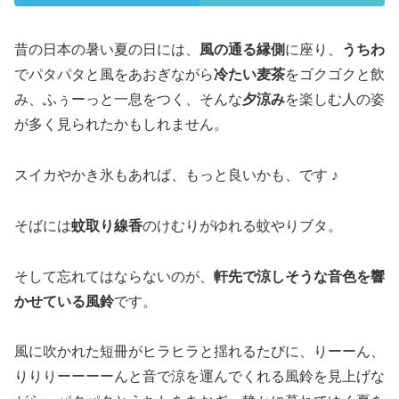
昔の日本の暑い夏の日には、
風の通る縁側
に座り、
うちわ
でパタパタと風をあおぎながら
冷たい麦茶
をゴクゴクと飲
み、ふぅーっと一息をつく、そんな
夕涼み
を楽しむ人の姿
が多く見られたかもしれません。
スイカやかき氷もあれば、もっと良いかも、です ♪
そばには
蚊取り線香
のけむりがゆれる蚊やりブタ。
そして忘れてはならないのが、
軒先で涼しそうな音色を響
かせている風鈴
です。
風に吹かれた短冊がヒラヒラと揺れるたびに、りーーん、
りりりーーーーんと音で涼を運んでくれる風鈴を見上げな