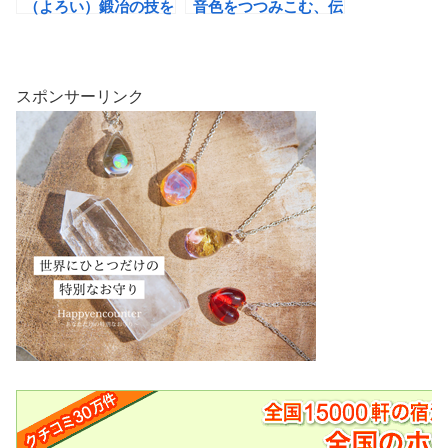
（よろい）鍛冶の技を
音色をつつみこむ、伝
受け継ぐ伝統の音色が
統の竹細工
響きます
スポンサーリンク