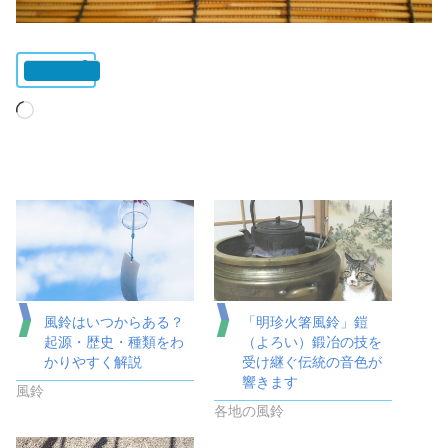
いいね:
読
み
込
み
中…
風鈴はいつからある？
「明珍火箸風鈴」鎧
起源・歴史・種類をわ
（よろい）鍛冶の技を
かりやすく解説
受け継ぐ伝統の音色が
響きます
風鈴
各地の風鈴