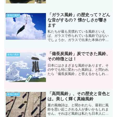
り、またその由来もとても興味を引くも
のです。なにしろ、もと甲冑師...
「ガラス風鈴」の歴史って？どん
各地の風鈴
な音がするの？ 懐かしさが響き
ます
私たちが最も見慣れている風鈴といえ
ば、ガラスで作られている風鈴ではない
でしょうか。ガラスで出来た本体の中に
「舌（ぜつ）」と呼ばれる部品が有り、
その下に短冊が吊り下げられている構造
を思い浮かべる人が多いと思います。今
「備長炭風鈴」炭でできた風鈴、
各地の風鈴
では多くの人に愛されている...
その特徴とは！
日本にはさまざまな風鈴があります。そ
の中でも特に変わった風鈴は、と問われ
たら「備長炭風鈴」と答えるかもしれま
せん。なにしろ炭で作られた風鈴なので
すから。この記事では、備長炭風鈴の特
徴、そしてその素材となる備長炭につい
て紹介してみました。参考...
「高岡風鈴」、その歴史と音色と
各地の風鈴
は。美しく輝く真鍮風鈴
夏の風物詩は、と聞かれたら、最初に風
鈴を思い起こされる人が多いかもしれま
せん。それほど風鈴は私たち日本人にと