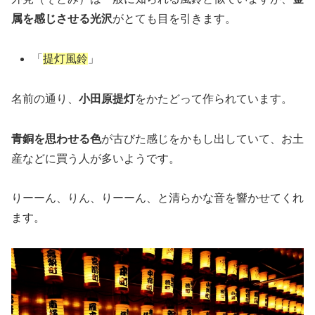
属を感じさせる光沢
がとても目を引きます。
「
提灯風鈴
」
名前の通り、
小田原提灯
をかたどって作られています。
青銅を思わせる色
が古びた感じをかもし出していて、お土
産などに買う人が多いようです。
りーーん、りん、りーーん、と清らかな音を響かせてくれ
ます。