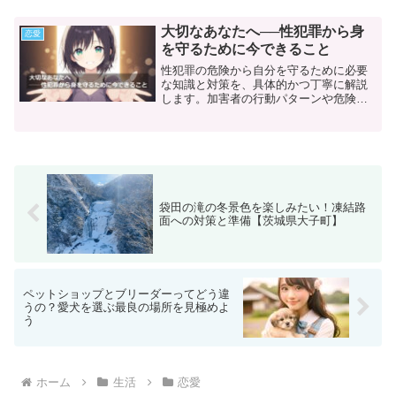
大切なあなたへ──性犯罪から身
恋愛
を守るために今できること
性犯罪の危険から自分を守るために必要
な知識と対策を、具体的かつ丁寧に解説
します。加害者の行動パターンや危険な
シチュエーション、被害に遭わないため
の実践的な方法、万が一の時の心のケア
まで、あなたを守るために今知ってほし
い大切なことをまとめました。
袋田の滝の冬景色を楽しみたい！凍結路
面への対策と準備【茨城県大子町】
ペットショップとブリーダーってどう違
うの？愛犬を選ぶ最良の場所を見極めよ
う
ホーム
生活
恋愛