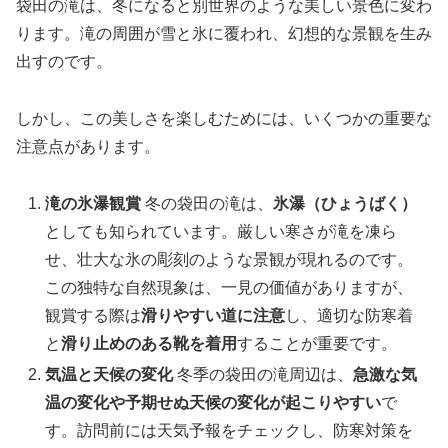
袋田の滝は、冬になると別世界のような美しい景色に変わ
ります。滝の周囲が雪と氷に覆われ、幻想的な景観を生み
出すのです。
しかし、この美しさを楽しむためには、いくつかの重要な
注意点があります。
滝の氷瀑観賞
冬の袋田の滝は、
氷瀑（ひょうばく）
としても知られています。厳しい寒さが滝を凍ら
せ、壮大な氷の彫刻のような景観が現れるのです。
この独特な自然現象は、一見の価値がありますが、
観賞する際は
滑りやすい道に注意
し、適切な防寒着
と
滑り止めのある靴を着用
することが重要です。
気温と天候の変化
冬季の袋田の滝周辺は、
急激な気
温の変化や予期せぬ天候の変化が起こりやすい
で
す。訪問前には天気予報をチェックし、防寒対策を