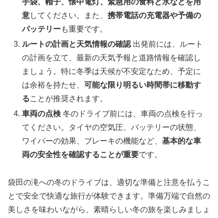
手袋、帽子、懐中電灯、緊急用の食料と水などを用
意
してください。また、
携帯電話の充電器や予備の
バッテリー
も重要です。
ルートの計画と天気情報の確認
出発前には、ルート
の計画を立て、最新の天気予報と道路情報を確認し
ましょう。特に冬季は天候が不安定なため、予定に
は余裕を持たせ、
可能な限り明るい時間帯に移動す
る
ことが推奨されます。
車両の点検
冬のドライブ前には、車両の点検を行っ
てください。タイヤの空気圧、バッテリーの状態、
ワイパーの効果、ブレーキの機能など、
基本的な車
両の安全性を確認することが重要
です。
袋田の滝への冬のドライブは、適切な準備と注意を払うこ
とで安全で快適な旅行が体験できます。準備万端で自然の
美しさを味わいながら、素晴らしい冬の旅を楽しみましょ