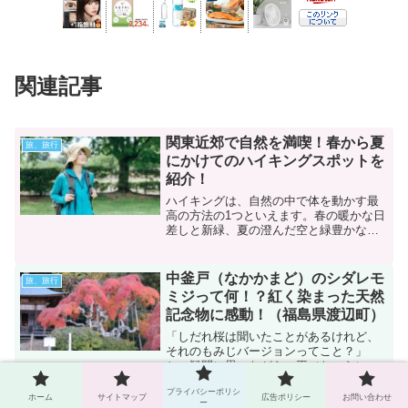
関連記事
関東近郊で自然を満喫！春から夏
旅、旅行
にかけてのハイキングスポットを
紹介！
ハイキングは、自然の中で体を動かす最
高の方法の1つといえます。春の暖かな日
差しと新緑、夏の澄んだ空と緑豊かな景
色は、都市の喧騒から離れ、心身をリフ
レッシュさせてくれるでしょう。今回
は、関東近郊の美しいハイキングコース
中釜戸（なかかまど）のシダレモ
旅、旅行
を厳選し、それぞれのコー...
ミジって何！？紅く染まった天然
記念物に感動！（福島県渡辺町）
「しだれ桜は聞いたことがあるけれど、
それのもみじバージョンってこと？」
と、疑問に思いながら、平（たいら）方
面から県道240号線を通って渡辺町へ向か
プライバシーポリシ
いました。「シダレモミジ」の矢印看板
ホーム
サイトマップ
広告ポリシー
お問い合わせ
ー