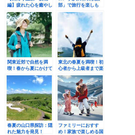
編】疲れた心を癒やし
部」で旅行を楽しも
ましょう。明日からま
う！お得な使い方やメ
た頑張るために！
リット・デメリットを
紹介
関東近郊で自然を満
東北の春夏を満喫！初
喫！春から夏にかけて
心者から上級者まで楽
のハイキングスポット
しめるハイキングコー
を紹介！
スガイド
春夏の山口県探訪：隠
ファミリーにおすす
れた魅力を発見！
め！家族で楽しめる国