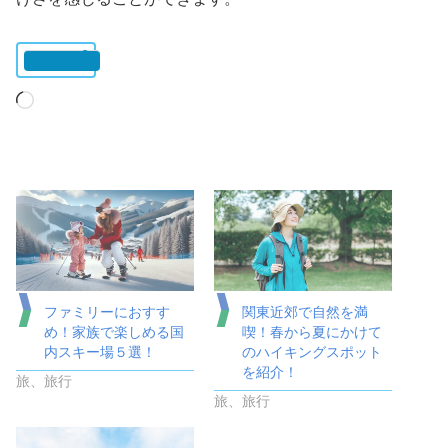
いいね:
読
み
込
み
中…
ファミリーにおすす
関東近郊で自然を満
め！家族で楽しめる国
喫！春から夏にかけて
内スキー場５選！
のハイキングスポット
を紹介！
旅、旅行
旅、旅行