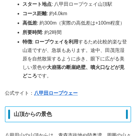
スタート地点
: 八甲田ロープウェイ山頂駅
コース距離
: 約4.0km
高低差
: 約300m（実際の高低差は+100m程度）
所要時間
: 約2時間
特徴
:
ロープウェイを利用
するため比較的楽な登
山道ですが、急坂もあります。途中、田茂萢湿
原を自然散策するように歩き、眼下に広がる美
しい景色や
大崩落の断崖絶壁、噴火口などが見
どころ
です​​。
公式サイト：
八甲田ロープウェー
山頂からの景色
八甲田山の山頂からは、青森市街地や陸奥湾、周囲の山々