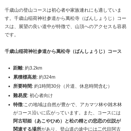
千歳山の登山コースは初心者や家族連れにも適していま
す。千歳山稲荷神社参道から萬松寺（ばんしょうじ）コー
スは、展望の良い道中が特徴で、山頂へのアクセスも容易
です。
千歳山稲荷神社参道から萬松寺（ばんしょうじ）コース
距離
: 約3.2km
累積標高差
: 約324m
所要時間
: 約1時間30分（片道、休息時間含む）
難易度
: 初心者向け
特徴
:この地域は自然が豊かで、アカマツ林や雑木林
がコース沿いに広がっています。また、コースには
阿古耶姫（あこやひめ）と松の精との悲恋の伝説が
関連する場所
があり、登山道の途中には二代目阿古