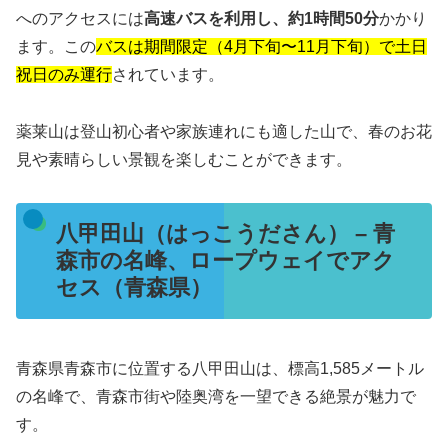
へのアクセスには
高速バスを利用し、約1時間50分
かかり
ます。この
バスは期間限定（4月下旬〜11月下旬）で土日
祝日のみ運行
されています​​。
薬莱山は登山初心者や家族連れにも適した山で、春のお花
見や素晴らしい景観を楽しむことができます。
八甲田山（はっこうださん） – 青
森市の名峰、ロープウェイでアク
セス（青森県）
青森県青森市に位置する八甲田山は、標高1,585メートル
の名峰で、青森市街や陸奥湾を一望できる絶景が魅力で
す。