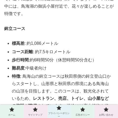
中には、鳥海湖の御浜小屋付近で、花々が楽しめることが
特徴です。
鉾立コース
標高差
: 約1,086メートル
コース距離
: 約7.5キロメートル
歩行時間
:約6時間50分（休憩時間50分含む）
難易度
:中級者向け
特徴
: 鳥海山の鉾立コースは秋田県側の鉾立登山口か
らスタートし、山形県と秋田県の県境にある鳥海山
の山頂を目指します。このコースは、観光化されて
いるため、
レストラン、売店、トイレ、山小屋など
の施設が整備
されています。沿途には高山植物や絶
景の眺望を楽しむことができます。鳥海山の登山道
プライバシーポリシ
ホーム
サイトマップ
広告ポリシー
お問い合わせ
ー