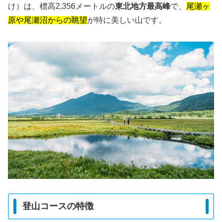
け）は、標高2,356メートルの
東北地方最高峰
で、
尾瀬ヶ
原や尾瀬沼からの眺望
が特に美しい山です。
登山コースの特徴