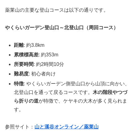
薬莱山の主要な登山コースは以下の通りです。
やくらいガーデン登山口～北登山口（周回コース）
距離
: 約3.8km
累積標高差
: 約353m
所要時間
: 約2時間10分
難易度
: 初心者向け
特徴
: やくらいガーデン側登山口から山頂に向かい、
北登山口を通って戻るコースです。
木の階段やつづ
ら折りの道
が特徴で、ケヤキの大木が多く見られま
す​​。
参照サイト：
山と溪谷オンライン／薬莱山