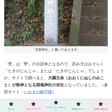
「滝埜神社」と書いてあります。
「埜」は「野」の古語体となるので、読み方はおそらく
「たきのじんじゃ」または「たきやじんじゃ」でしょう
か。サイトで調べると、
大國主命（おおくにぬしのみこ
と）が祭神となる国魂神社の末社
となっていました。（参
照サイト：
いわきの鎮守様
）
ただ、鳥居から続いている階段は、
途中で崩れていて登れ
プライバシーポリシ
ホーム
サイトマップ
広告ポリシー
お問い合わせ
ー