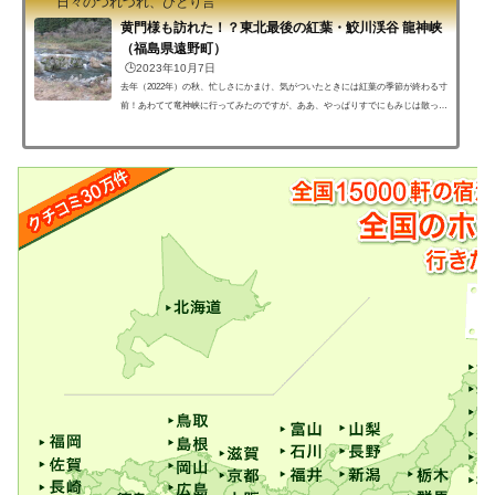
日々のつれづれ、ひとり言
黄門様も訪れた！？東北最後の紅葉・鮫川渓谷 龍神峡
（福島県遠野町）
🕒️2023年10月7日
去年（2022年）の秋、忙しさにかまけ、気がついたときには紅葉の季節が終わる寸
前！あわてて竜神峡に行ってみたのですが、ああ、やっぱりすでにもみじは散って
いたのです(´；ω；｀)そこで今回は、来年こそ絶対に紅葉を見るぞ！と誓いながら
撮ってきた、竜神峡のすばらしい景色を紹介します。あの黄門様も訪れたという絶
景の景勝地、いわき市遠野町の鮫川渓谷に位置する竜神峡は、紅葉がなくても十分
に美しい景観が楽しめます。今年も、もうそろそろ紅葉の季節です。今年こそ、必
ず紅葉に包まれた竜神峡を写真に撮ってきたいと思ってい...